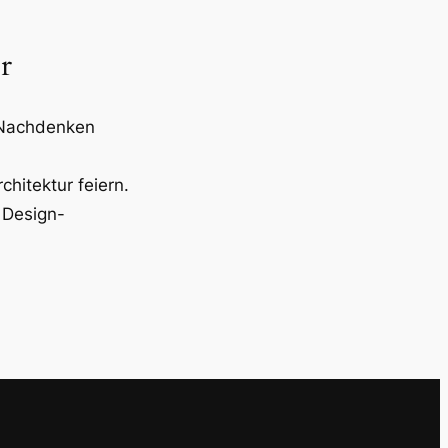
r
 Nachdenken
rchitektur feiern.
 Design-