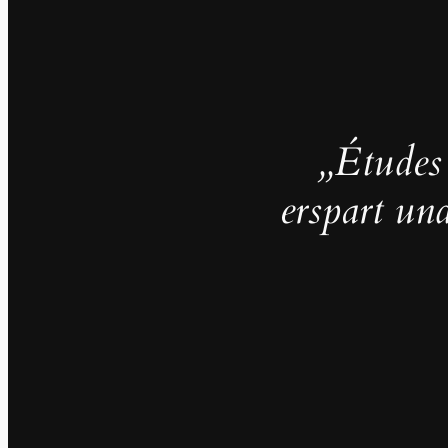
„Études
erspart und