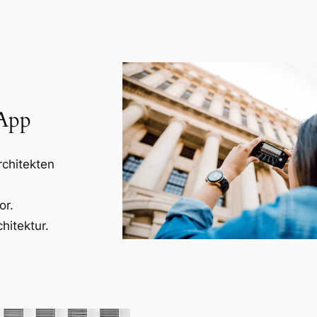
-App
rchitekten
or.
hitektur.